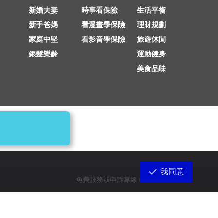
新婚夫妻
時事看保險
生活平衡
新手爸媽
看漫畫學保險
理財規劃
家庭中堅
看影音學保險
旅遊休閒
銀髮樂齡
運動健身
美食品味
上版本
我同意
免費服務或申訴專線 0800-011-709