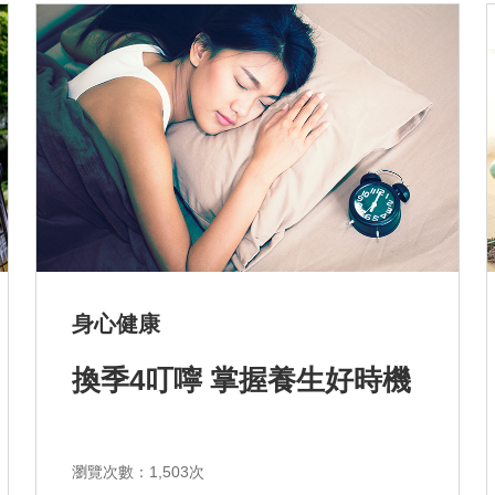
排序
依近一個月熱門度
依上架時間新至舊
依瀏覽人數多至少
身心健康
換季4叮嚀 掌握養生好時機
確認排序
瀏覽次數：1,503次