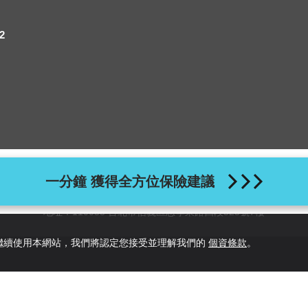
2
一分鐘 獲得全方位保險建議
瀏覽器版本：IE11、Chrome 40、Firefox 40、Safari 9、Opera 20 以
地址：110055 台北市信義區忠孝東路四段525號7樓
您繼續使用本網站，我們將認定您接受並理解我們的
個資條款
。