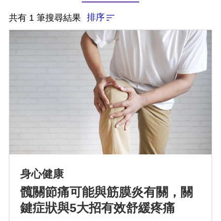
排序
共有 1 筆搜尋結果
排序
依近一個月熱門度
依上架時間新至舊
身心健康
髖關節痛可能與筋膜炎有關，關
依瀏覽人數多至少
鍵症狀與5大招有效舒緩疼痛