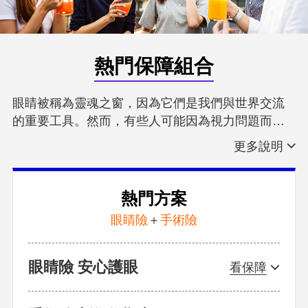
熱門保障組合
眼睛被稱為靈魂之窗，因為它們是我們與世界交流
的重要工具。然而，有些人可能因為視力問題而受
到限制。手術醫療提供了改善視力的方法，例如雷
射治療和白內障手術。這些先進的技術能夠幫助那
眼睛險
些視力受損的人恢復視力，讓他們再次欣賞美麗的
現在電子商品盛行，普遍都使用眼睛過度，近視人
世界。手術醫療的發展不僅促進了視力健康，也為
口也佔多數，造成白內障、黃斑部病變、青光眼及
熱門方案
人們帶來了更好的生活品質。
視網膜剝離眼疾有年輕化的趨勢。為了前途及未來
眼睛險
＋
手術險
的一片光明，強化眼睛保障勢在必行。
手術險
若遇傷病需手術治療，除了期間的收入中斷，還可
能衍生出高額的醫療支出，若有投保相對應的手術
眼睛險 安心護眼
險，當有醫療需求時就可輕鬆克服可能遇到的經濟
窘態。