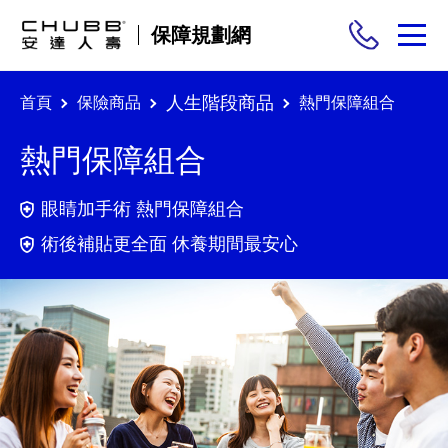
保障規劃網
人生階段商品
首頁
保險商品
熱門保障組合
保險商品
熱門保障組合
需求分析
眼睛加手術 熱門保障組合
投保與理賠
術後補貼更全面 休養期間最安心
保險與生活