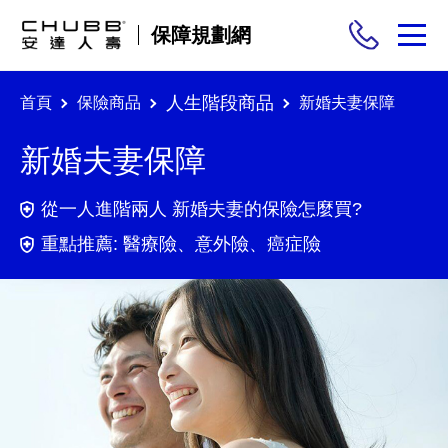
保障規劃網
人生階段商品
首頁
保險商品
新婚夫妻保障
保險商品
新婚夫妻保障
需求分析
從一人進階兩人 新婚夫妻的保險怎麼買?
投保與理賠
重點推薦: 醫療險、意外險、癌症險
保險與生活