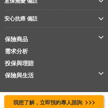
意保無憂 備註
安心抗癌 備註
保險商品
需求分析
投保與理賠
保險與生活
相容瀏覽器版本：IE11、Chrome 40、Firefox 40、Safari 9、
我想了解，立即預約專人諮詢
Opera 20 以上版本