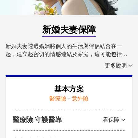
新婚夫妻保障
新婚夫妻透過婚姻將個人的生活與伴侶結合在一
起，建立起密切的情感連結及家庭，這可能包括找
到/購置共同的住所、規劃生育和孩子教育等，過程
中可能面臨經濟負擔。以低保費高保障的「定期
醫療險
險」著手，可先選意外險搭配醫療險，再根據個人
若遇傷病需住院或手術治療狀況，除了期間的收入
自身狀況（如工作性質、家族病史等）規劃其他險
中斷，還可能衍生出高額的醫療支出，若有投保相
基本方案
種。每月保費預算建議以個人月收入的1/10，建議
對應的醫療險，當有醫療需求時就可輕鬆克服可能
醫療險
＋
意外險
可透過以下保障組合，避免未來可能發生的風險。
遇到的經濟窘態。
意外險
外出旅遊或通勤上班的過程中，一不小心就可能發
生意外事故或燒燙傷，建議可以透過意外險，減少
醫療險 守護醫靠
因事故產生的住院或失能等風險。
癌症險