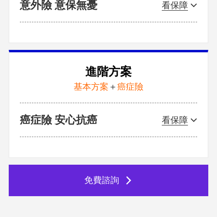
意外險 意保無憂
癌症已經蟬聯多年國人十大死因榜首，癌症治癒率
及存活率雖有提升趨勢，但衍生出來的醫療費用卻
相當龐大，面對長期抗病、用藥、復健治療，不只
感受身體的不適，心理更容易憂鬱失落。預先規劃
癌症疾病保障，彌補立即性龐大的治療費用，掌握
治療黃金期及治療品質。
進階方案
基本方案
＋
癌症險
癌症險 安心抗癌
免費諮詢