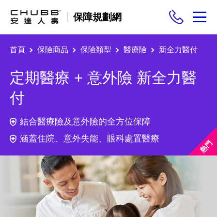
保障規劃網
首頁
保險商品
保險類型
醫療險
新全力醫付
保險商品
定期醫療 + 意外險 新全力醫
需求分析
付
投保與理賠
結合醫療險及意外險的全方位保障
涵蓋住院、意外失能、眼科處置醫療
保險與生活