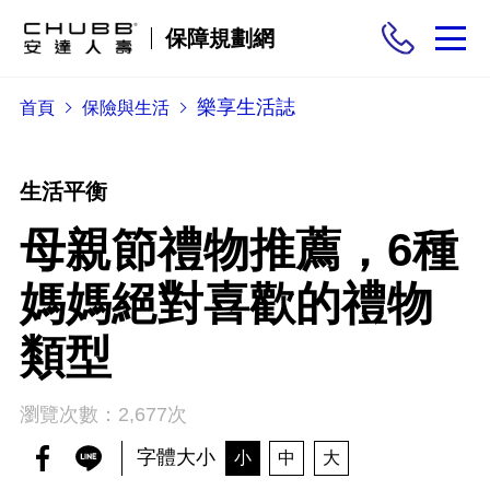
保障規劃網
樂享生活誌
首頁
保險與生活
保險商品
需求分析
生活平衡
母親節禮物推薦，6種
投保與理賠
媽媽絕對喜歡的禮物
保險與生活
類型
瀏覽次數：2,677次
字體大小
小
中
大