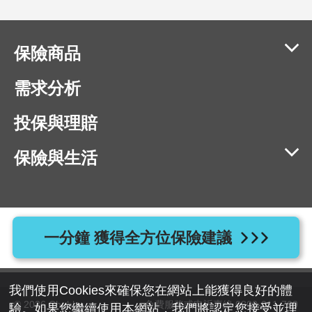
保險商品
需求分析
投保與理賠
保險與生活
相容瀏覽器版本：IE11、Chrome 40、Firefox 40、Safari 9、
一分鐘 獲得全方位保險建議
Opera 20 以上版本
地址：110055 台北市信義區忠孝東路四段525號7樓
我們使用Cookies來確保您在網站上能獲得良好的體
© 2026 Chubb
免費服務或申訴專線 0800-011-709
驗。如果您繼續使用本網站，我們將認定您接受並理