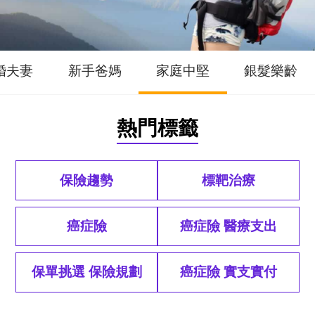
婚夫妻
新手爸媽
家庭中堅
銀髮樂齡
熱門標籤
保險趨勢
標靶治療
癌症險
癌症險 醫療支出
保單挑選 保險規劃
癌症險 實支實付