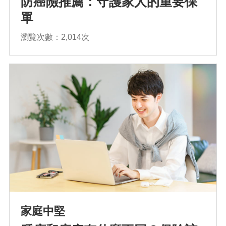
防癌險推薦：守護家人的重要保
單
排序
瀏覽次數：2,014次
依近一個月熱門度
依上架時間新至舊
依瀏覽人數多至少
確認排序
家庭中堅