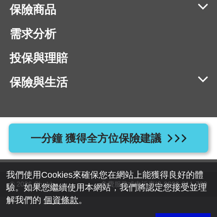
保險商品
需求分析
投保與理賠
保險與生活
相容瀏覽器版本：IE11、Chrome 40、Firefox 40、Safari 9、
一分鐘 獲得全方位保險建議
Opera 20 以上版本
地址：110055 台北市信義區忠孝東路四段525號7樓
我們使用Cookies來確保您在網站上能獲得良好的體
© 2026 Chubb
免費服務或申訴專線 0800-011-709
驗。如果您繼續使用本網站，我們將認定您接受並理
解我們的
個資條款
。