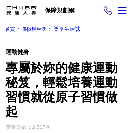
保障規劃網
樂享生活誌
首頁
保險與生活
保險商品
需求分析
運動健身
專屬於妳的健康運動
投保與理賠
秘笈，輕鬆培養運動
保險與生活
習慣就從原子習慣做
起
瀏覽次數：2,507次