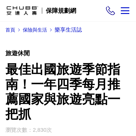
保障規劃網
樂享生活誌
首頁
保險與生活
保險商品
需求分析
旅遊休閒
最佳出國旅遊季節指
投保與理賠
南！一年四季每月推
保險與生活
薦國家與旅遊亮點一
把抓
瀏覽次數：2,830次