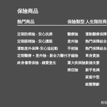
保險商品
熱門商品
保險類型
人生階段商
定期防癌險 - 安心抗癌
醫療險
運動醫療保障
定期眼睛險 - 安心護眼
意外險
熱門保障組合
運動意外保障-安心溢起動
手術險
熱門保障組合
定期醫療 + 意外險 - 新全力醫付
牙齒險
單身貴族
終身傷害保險 - 鍾愛意生
重大疾病險
新婚夫妻
癌症險
新手爸媽
家庭中堅
銀髮樂齡
相容