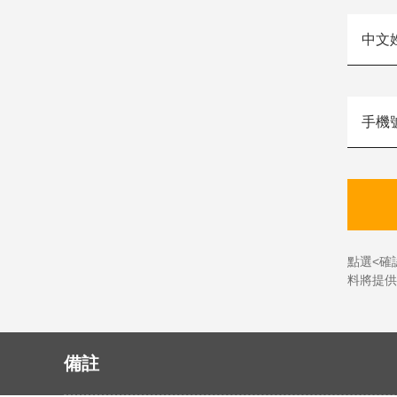
點選<確
料將提供
備註