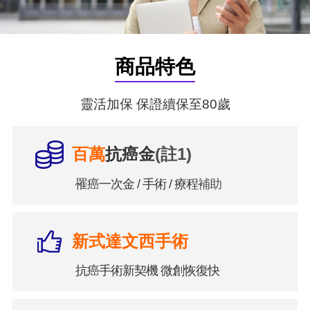
商品特色
靈活加保 保證續保至80歲
百萬
抗癌金
(註1)
罹癌一次金 / 手術 / 療程
補助
新式達文西手術
抗癌手術新契機 微創恢復快