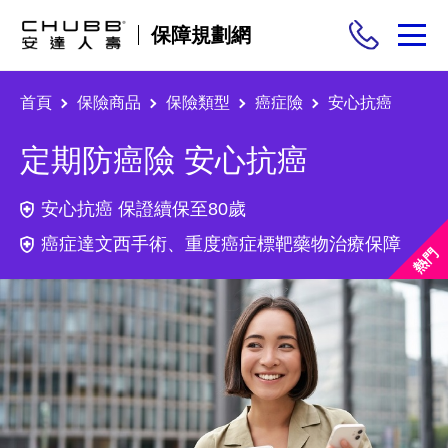
保障規劃網
首頁
保險商品
保險類型
癌症險
安心抗癌
保險商品
定期防癌險 安心抗癌
需求分析
安心抗癌 保證續保至80歲
投保與理賠
癌症達文西手術、重度癌症標靶藥物治療保障
保險與生活