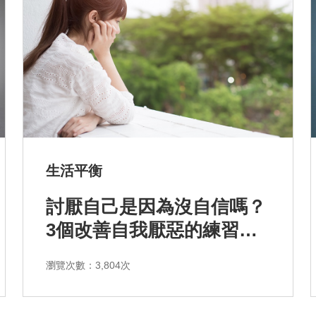
排序
生活平衡
依近一個月熱門度
討厭自己是因為沒自信嗎？
3個改善自我厭惡的練習方
依上架時間新至舊
式
瀏覽次數：3,804次
依瀏覽人數多至少