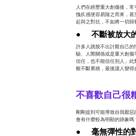
人們在經歷重大創傷後，常
愧疚感便容易隨之而來，甚
起與之對抗，不如將一切歸
●
不斷被放大
許多人跳脫不出討厭自己的
驗、人際關係或是重大創傷
信任，也不能信任別人」此
般不斷累積，最後讓人變得
不喜歡自己很
剛剛提到可能導致自我厭惡
會有什麼較為明顯的跡象嗎？(
●
毫無彈性的