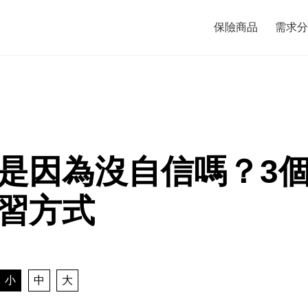
保險商品
需求分
是因為沒自信嗎？3
習方式
小
中
大