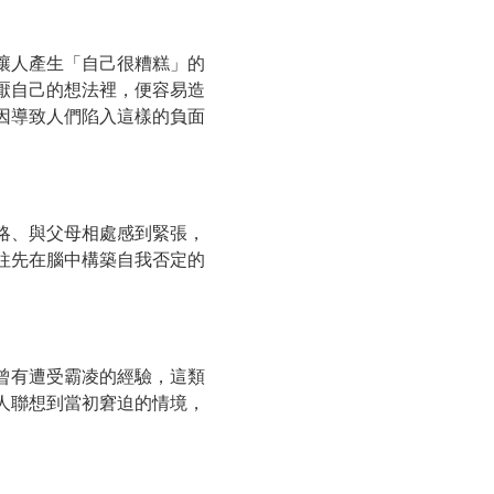
讓人產生「自己很糟糕」的
厭自己的想法裡，便容易造
因導致人們陷入這樣的負面
略、與父母相處感到緊張，
往先在腦中構築自我否定的
曾有遭受霸凌的經驗，這類
人聯想到當初窘迫的情境，