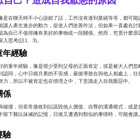
厭自己？造成自我厭惡的原因
像是在聊天時不小心說錯了話，工作沒有達到業績等等，都可能
能讓人產生進步的動力，促使人們改善作法，但如果一直處在討
認為自己不值得擁有美好的事物或一段關係。然而，究竟什麼原
入思考(註1、3)。
童年經驗
好的童年經驗，像是很少受到父母的正面肯定，或是被大人們忽
到認同，心中日積月累的不安感，最後導致在與他人相處上，往
努力，所以不被肯定也在情理之中，下意識走入自我厭惡中。
關係
與碰撞，但若常接收到以詆毀他人價值、自尊的溝通模式，或是
中留下難以抹滅的記憶，日後又遭遇到類似的事情時，可能會讓
經驗