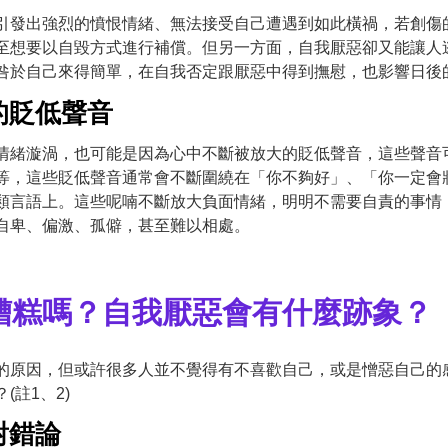
引發出強烈的憤恨情緒、無法接受自己遭遇到如此橫禍，若創傷
至想要以自毀方式進行補償。但另一方面，自我厭惡卻又能讓人
咎於自己來得簡單，在自我否定跟厭惡中得到撫慰，也影響日後
的貶低聲音
情緒漩渦，也可能是因為心中不斷被放大的貶低聲音，這些聲音
等，這些貶低聲音通常會不斷圍繞在「你不夠好」、「你一定會
類言語上。這些呢喃不斷放大負面情緒，明明不需要自責的事情
自卑、偏激、孤僻，甚至難以相處。
糟糕嗎？自我厭惡會有什麼跡象？
的原因，但或許很多人並不覺得有不喜歡自己，或是憎惡自己的
註1、2)
對錯論