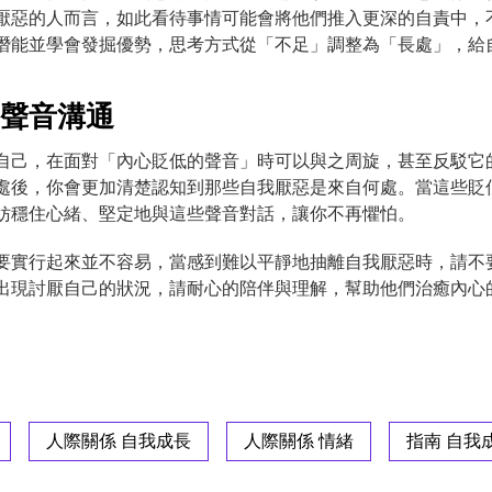
厭惡的人而言，如此看待事情可能會將他們推入更深的自責中，
潛能並學會發掘優勢，思考方式從「不足」調整為「長處」，給
的聲音溝通
自己，在面對「內心貶低的聲音」時可以與之周旋，甚至反駁它
處後，你會更加清楚認知到那些自我厭惡是來自何處。當這些貶
妨穩住心緒、堅定地與這些聲音對話，讓你不再懼怕。
要實行起來並不容易，當感到難以平靜地抽離自我厭惡時，請不
出現討厭自己的狀況，請耐心的陪伴與理解，幫助他們治癒內心
人際關係 自我成長
人際關係 情緒
指南 自我