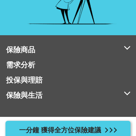
保險商品
需求分析
投保與理賠
保險與生活
相容瀏覽器版本：IE11、Chrome 40、Firefox 40、Safari 9、
一分鐘 獲得全方位保險建議
Opera 20 以上版本