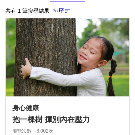
排序
共有 1 筆搜尋結果
排序
依近一個月熱門度
依上架時間新至舊
身心健康
依瀏覽人數多至少
抱一棵樹 揮別內在壓力
瀏覽次數：3,002次