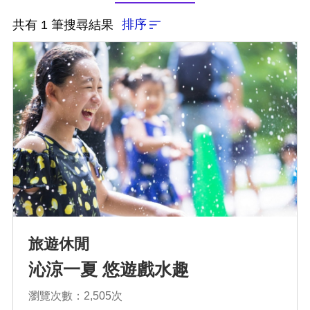
排序
共有 1 筆搜尋結果
排序
依近一個月熱門度
依上架時間新至舊
旅遊休閒
依瀏覽人數多至少
沁涼一夏 悠遊戲水趣
瀏覽次數：2,505次