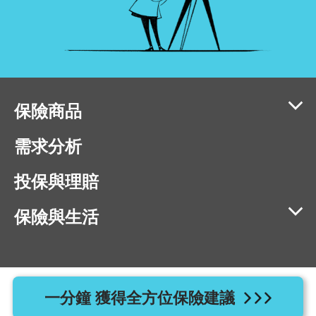
保險商品
需求分析
投保與理賠
保險與生活
相容瀏覽器版本：IE11、Chrome 40、Firefox 40、Safari 9、
一分鐘 獲得全方位保險建議
Opera 20 以上版本