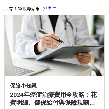
排序
共有 1 筆搜尋結果
排序
依近一個月熱門度
依上架時間新至舊
保險小知識
2024年癌症治療費用全攻略：花
依瀏覽人數多至少
費明細、健保給付與保險規劃指