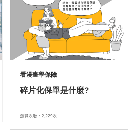
排序
看漫畫學保險
依近一個月熱門度
碎片化保單是什麼?
依上架時間新至舊
瀏覽次數：2,229次
依瀏覽人數多至少