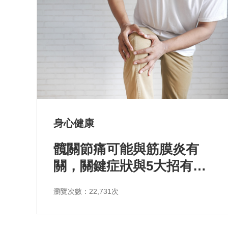
身心健康
髖關節痛可能與筋膜炎有
關，關鍵症狀與5大招有效
舒緩疼痛
瀏覽次數：22,731次