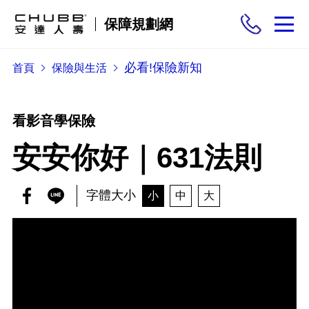
保障規劃網
必看!保險新知
首頁
保險與生活
保險商品
需求分析
看影音學保險
安安你好｜631法則
投保與理賠
字體大小
小
中
大
保險與生活