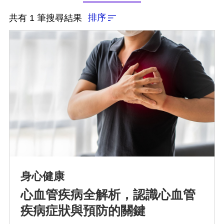
排序
共有 1 筆搜尋結果
排序
依近一個月熱門度
依上架時間新至舊
身心健康
心血管疾病全解析，認識心血管
依瀏覽人數多至少
疾病症狀與預防的關鍵