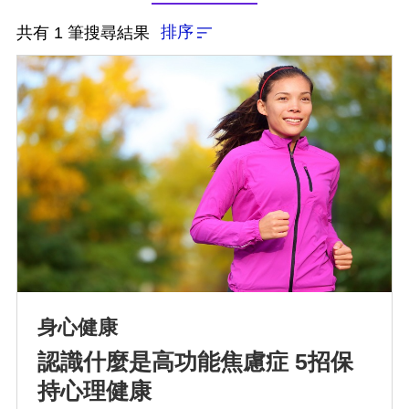
排序
共有 1 筆搜尋結果
排序
依近一個月熱門度
依上架時間新至舊
身心健康
依瀏覽人數多至少
認識什麼是高功能焦慮症 5招保
持心理健康