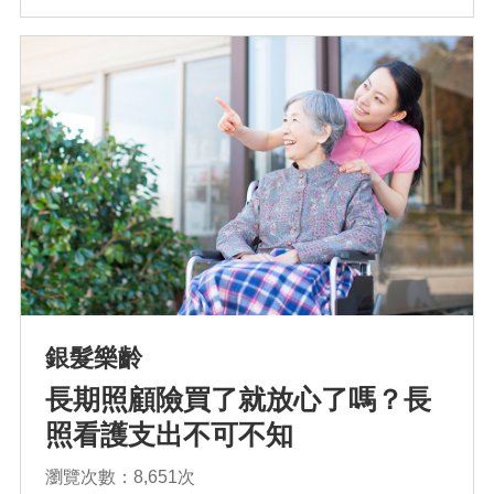
排序
依近一個月熱門度
銀髮樂齡
依上架時間新至舊
長期照顧險買了就放心了嗎？長
照看護支出不可不知
依瀏覽人數多至少
瀏覽次數：8,651次