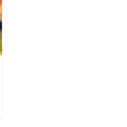
排序
依近一個月熱門度
依上架時間新至舊
依瀏覽人數多至少