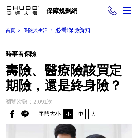
保障規劃網
必看!保險新知
首頁
保險與生活
保險商品
需求分析
時事看保險
壽險、醫療險該買定
投保與理賠
期險，還是終身險？
保險與生活
瀏覽次數：2,091次
字體大小
小
中
大