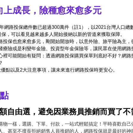
向上成長，險種愈來愈多元
年網路投保總件數已超過300萬件（註1），以2021台灣人口總數
路投保，可以看見越來越多人開始接納以新的管道來獲取保障。
路投保也愈來愈多元，剛開始開放時，以意外險、旅平險為主，
醫療險或是利變年金險、投資型年金保險等，讓民眾在使用網路
心裡可能開始有疑問：透過網路投保購買保單到底好不好？網路
？
大優點以及2大注意事項，讓未來進行網路投保時更安心。
優點
保額自由選，避免因業務員推銷而買了不
購物一樣，選購、下單、付款，一站式輕鬆搞定！平時喜歡自己
人、甚至不擅長拒絕銷售人員推銷的人，網路投保就是最好的神