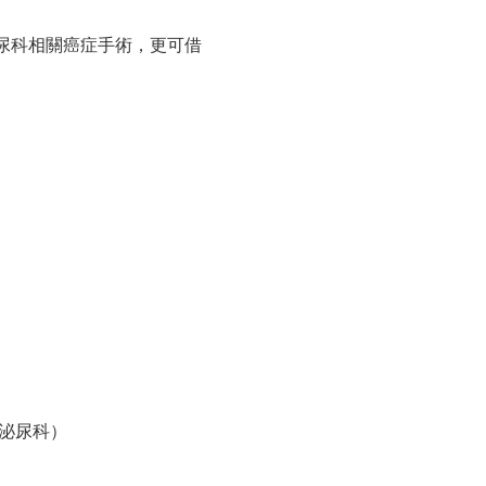
尿科相關癌症手術，更可借
泌尿科）