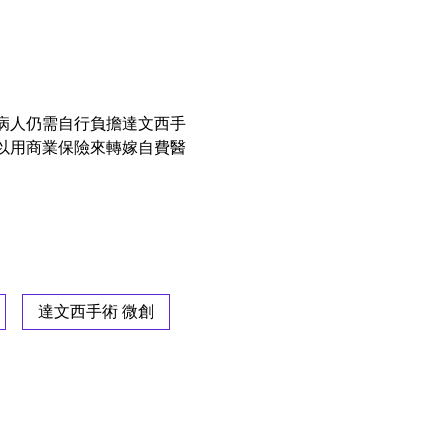
病人仍需自行負擔達文西手
以用商業保險來轉嫁自費醫
達文西手術 微創