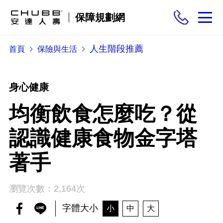
保障規劃網
人生階段推薦
首頁
保險與生活
保險商品
需求分析
身心健康
均衡飲食怎麼吃？從
投保與理賠
認識健康食物金字塔
保險與生活
著手
瀏覽次數：2,164次
字體大小
小
中
大