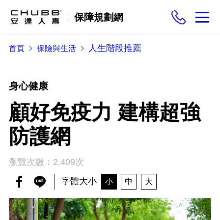
保障規劃網
人生階段推薦
首頁
保險與生活
保險商品
需求分析
身心健康
顧好免疫力 建構超強
投保與理賠
防護網
保險與生活
瀏覽次數：2,409次
字體大小
小
中
大