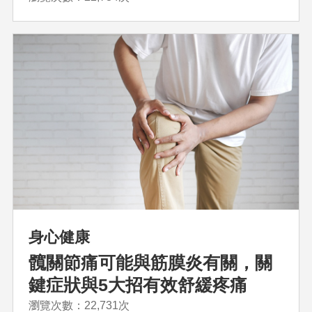
身心健康
髖關節痛可能與筋膜炎有關，關
鍵症狀與5大招有效舒緩疼痛
瀏覽次數：22,731次