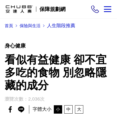
保障規劃網
人生階段推薦
首頁
保險與生活
保險商品
需求分析
身心健康
看似有益健康 卻不宜
投保與理賠
多吃的食物 別忽略隱
保險與生活
藏的成分
瀏覽次數：2,036次
字體大小
小
中
大