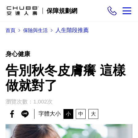
保障規劃網
人生階段推薦
首頁
保險與生活
保險商品
需求分析
身心健康
告別秋冬皮膚癢 這樣
投保與理賠
做就對了
保險與生活
瀏覽次數：1,002次
字體大小
小
中
大