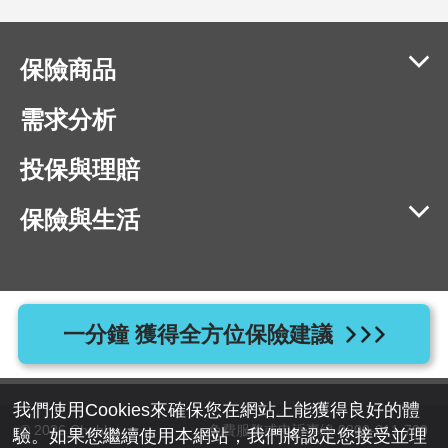
保險商品
需求分析
投保與理賠
保險與生活
相容瀏覽器版本：IE11、Chrome 40、Firefox 40、Safari 9、
一分鐘 獲得全方位保險建議
Opera 20 以上版本
地址：110055 台北市信義區忠孝東路四段525號7樓
我們使用Cookies來確保您在網站上能獲得良好的體
© 2026 Chubb
免費服務或申訴專線 0800-011-709
驗。如果您繼續使用本網站，我們將認定您接受並理