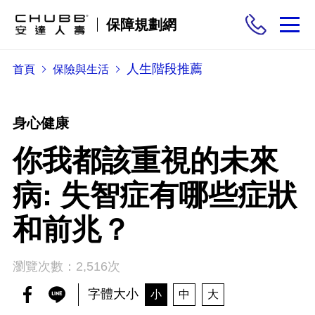
保障規劃網
人生階段推薦
首頁
保險與生活
保險商品
需求分析
身心健康
你我都該重視的未來
投保與理賠
病: 失智症有哪些症狀
保險與生活
和前兆？
瀏覽次數：2,516次
字體大小
小
中
大