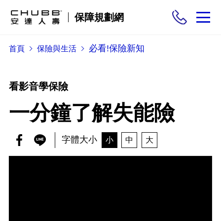
保障規劃網
必看!保險新知
首頁
保險與生活
保險商品
需求分析
看影音學保險
一分鐘了解失能險
投保與理賠
字體大小
小
中
大
保險與生活