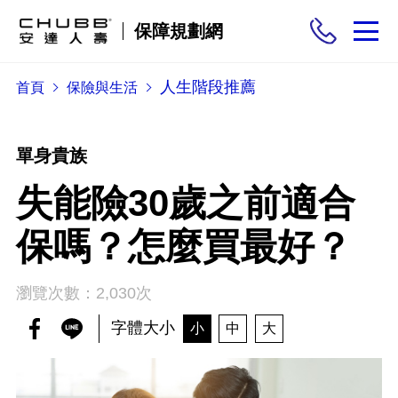
保障規劃網
人生階段推薦
首頁
保險與生活
保險商品
需求分析
單身貴族
失能險30歲之前適合
投保與理賠
保嗎？怎麼買最好？
保險與生活
瀏覽次數：2,030次
字體大小
小
中
大