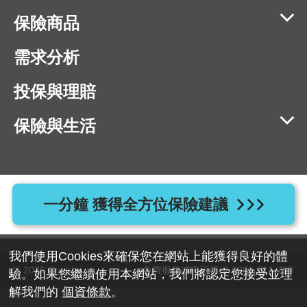
保險商品
需求分析
投保與理賠
保險與生活
相容瀏覽器版本：IE11、Chrome 40、Firefox 40、Safari 9、
一分鐘 獲得全方位保險建議
Opera 20 以上版本
地址：110055 台北市信義區忠孝東路四段525號7樓
我們使用Cookies來確保您在網站上能獲得良好的體
© 2026 Chubb
免費服務或申訴專線 0800-011-709
驗。如果您繼續使用本網站，我們將認定您接受並理
解我們的
個資條款
。