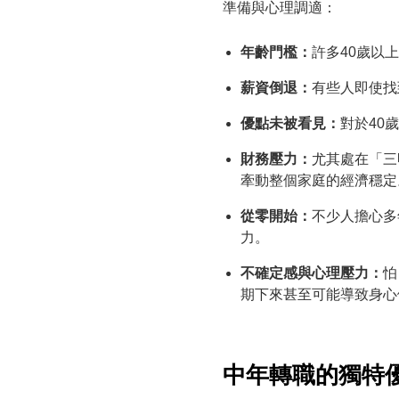
準備與心理調適：
年齡門檻：
許多40歲以
薪資倒退：
有些人即使找
優點未被看見：
對於40
財務壓力：
尤其處在「三
牽動整個家庭的經濟穩定
從零開始：
不少人擔心多
力。
不確定感與心理壓力：
怕
期下來甚至可能導致身心
中年轉職的獨特