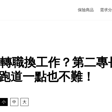
保險商品
需求分
年轉職換工作？第二專
跑道一點也不難！
小
中
大